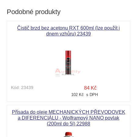
Podobné produkty
Čistič brzd bez acetonu RXT 600ml (lze použít i
dnem vzhůru) 23439
Kód:
23439
84 Kč
102 Kč s DPH
Přísada do oleje MECHANICKÝCH PŘEVODOVEK
a DIFERENCIÁLU - Wolframový NANO povlak
(200ml do 5l) 22988