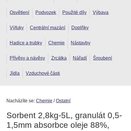
Osvětlení
Podvozek
Použité díly
Výbava
Výfuky
Centrální mazání
Doplňky
Hadice a trubky
Chemie
Nástavby
Přívěsy a návěsy
Zrcátka
Nářadí
Šroubení
Jídla
Vzduchové části
Nacházíte se:
Chemie
/
Ostatní
Sorbent 2,8kg-5L, granulát 0,5-
1,5mm absorbce oleje 88%,