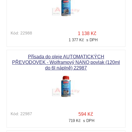
Kód:
22988
1 138 Kč
1 377 Kč s DPH
Přísada do oleje AUTOMATICKÝCH
PŘEVODOVEK - Wolframový NANO povlak (120ml
do 6l náplně) 22987
Kód:
22987
594 Kč
719 Kč s DPH