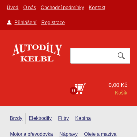
Úvod
O nás
Obchodní podmínky
Kontakt
Přihlášení
Registrace
0,00 Kč
0
Košík
Brzdy
Elektrodíly
Filtry
Kabina
Motor a převodovka
Nápravy
Oleje a maziva