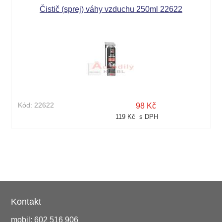
Čistič (sprej) váhy vzduchu 250ml 22622
Kód:
22622
98 Kč
119 Kč s DPH
Kontakt
mobil: 602 516 906