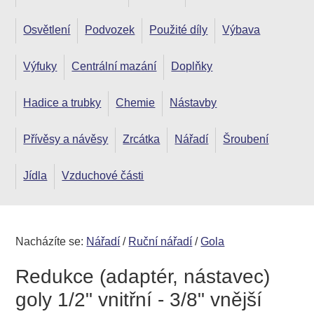
Osvětlení
Podvozek
Použité díly
Výbava
Výfuky
Centrální mazání
Doplňky
Hadice a trubky
Chemie
Nástavby
Přívěsy a návěsy
Zrcátka
Nářadí
Šroubení
Jídla
Vzduchové části
Nacházíte se:
Nářadí
/
Ruční nářadí
/
Gola
Redukce (adaptér, nástavec)
goly 1/2" vnitřní - 3/8" vnější