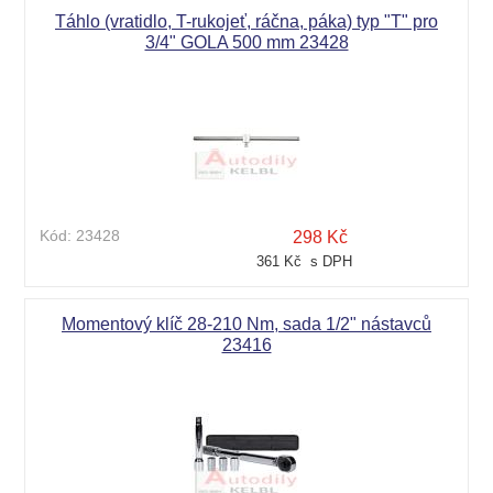
Táhlo (vratidlo, T-rukojeť, ráčna, páka) typ "T" pro
3/4" GOLA 500 mm 23428
Kód:
23428
298 Kč
361 Kč s DPH
Momentový klíč 28-210 Nm, sada 1/2" nástavců
23416