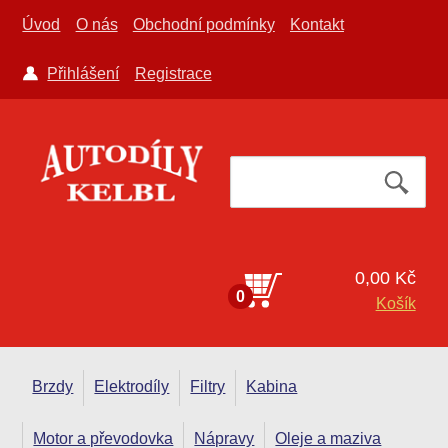
Úvod
O nás
Obchodní podmínky
Kontakt
Přihlášení
Registrace
0,00 Kč
0
Košík
Brzdy
Elektrodíly
Filtry
Kabina
Motor a převodovka
Nápravy
Oleje a maziva