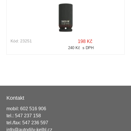
Kód:
23251
198 Kč
240 Kč s DPH
Kontakt
mobil: 602 516 906
tel.: 547 237 158
tel./fax: 547 236 597
info@autodily-kelbl.cz