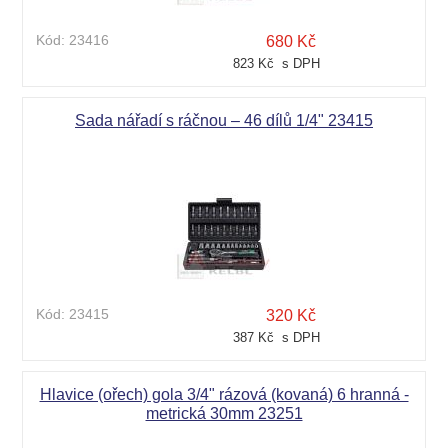
Kód:
23416
680 Kč
823 Kč s DPH
Sada nářadí s ráčnou – 46 dílů 1/4" 23415
Kód:
23415
320 Kč
387 Kč s DPH
Hlavice (ořech) gola 3/4" rázová (kovaná) 6 hranná -
metrická 30mm 23251