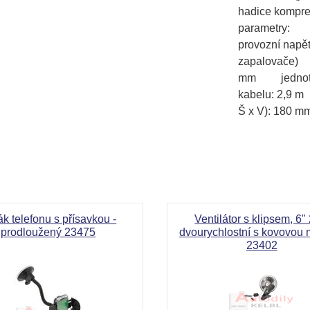
hadice kompre
parametry: m
provozní napět
zapalovače)
mm jednotky
kabelu: 2,9 
Š x V): 180 
Označení:
35
k telefonu s přísavkou -
Ventilátor s klipsem, 6"
prodloužený 23475
dvourychlostní s kovovou 
23402