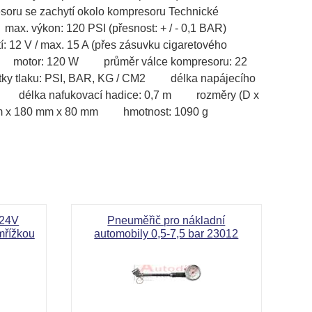
soru se zachytí okolo kompresoru Technické
ax. výkon: 120 PSI (přesnost: + / - 0,1 BAR)
í: 12 V / max. 15 A (přes zásuvku cigaretového
 motor: 120 W průměr válce kompresoru: 22
 tlaku: PSI, BAR, KG / CM2 délka napájecího
m délka nafukovací hadice: 0,7 m rozměry (D x
mm x 180 mm x 80 mm hmotnost: 1090 g
977
 24V
Pneuměřič pro nákladní
mřížkou
automobily 0,5-7,5 bar 23012