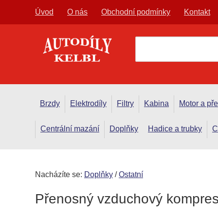
Úvod
O nás
Obchodní podmínky
Kontakt
Brzdy
Elektrodíly
Filtry
Kabina
Motor a př
Centrální mazání
Doplňky
Hadice a trubky
C
Nacházíte se:
Doplňky
/
Ostatní
Přenosný vzduchový kompreso