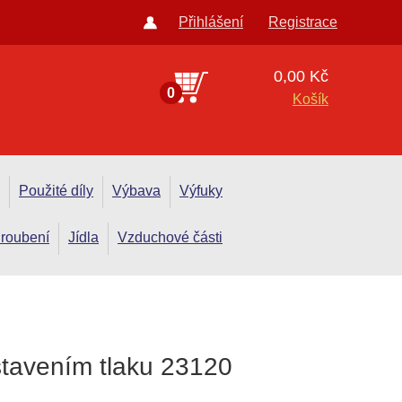
Přihlášení
Registrace
0,00 Kč
0
Košík
Použité díly
Výbava
Výfuky
roubení
Jídla
Vzduchové části
stavením tlaku 23120