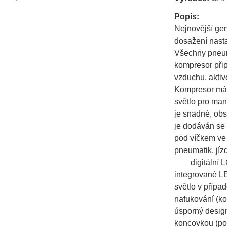
Popis:
Nejnovější ge
dosažení nast
Všechny pneum
kompresor přip
vzduchu, aktiv
Kompresor má 
světlo pro man
je snadné, ob
je dodáván se 
pod víčkem ve
pneumatik, jízd
digitální L
integrované LE
světlo v příp
nafukování (k
úsporný desig
koncovkou (po