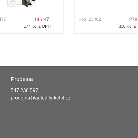
475
Kód:
23402
146 Kč
278
177 Kč s DPH
336 Kč s
Prodejna
547 236 597
prodejna@autodily-kelbl.cz