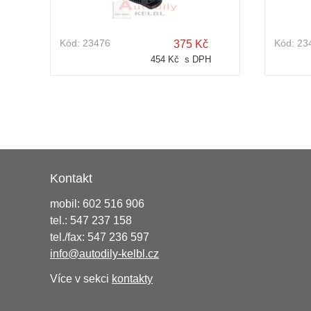
Kód:
23476
Kód:
23
375 Kč
454 Kč s DPH
Kontakt
mobil: 602 516 906
tel.: 547 237 158
tel./fax: 547 236 597
info@autodily-kelbl.cz
Více v sekci
kontakty