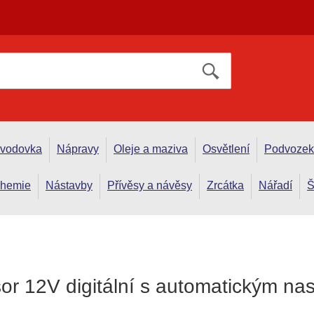
evodovka
Nápravy
Oleje a maziva
Osvětlení
Podvozek
hemie
Nástavby
Přívěsy a návěsy
Zrcátka
Nářadí
Š
r 12V digitální s automatickým na