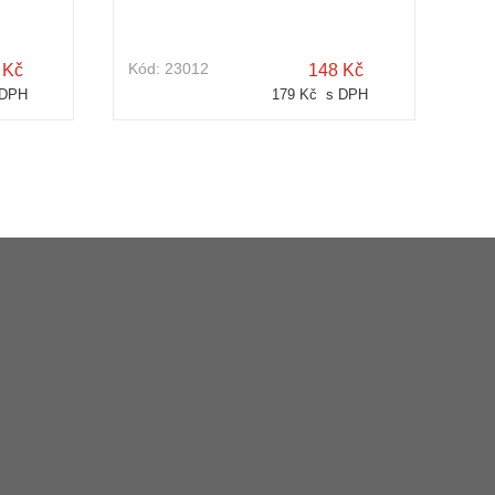
Kód:
23012
 Kč
148 Kč
 DPH
179 Kč s DPH