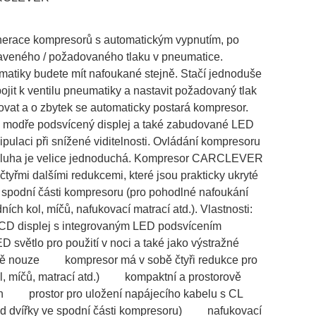
nerace kompresorů s automatickým vypnutím, po
aveného / požadovaného tlaku v pneumatice.
atiky budete mít nafoukané stejně. Stačí jednoduše
ojit k ventilu pneumatiky a nastavit požadovaný tlak
ovat a o zbytek se automaticky postará kompresor.
modře podsvícený displej a také zabudované LED
ipulaci při snížené viditelnosti. Ovládání kompresoru
sluha je velice jednoduchá. Kompresor CARCLEVER
čtyřmi dalšími redukcemi, které jsou prakticky ukryté
 spodní části kompresoru (pro pohodlné nafoukání
ních kol, míčů, nafukovací matrací atd.). Vlastnosti:
CD displej s integrovaným LED podsvícením
D světlo pro použití v noci a také jako výstražné
adě nouze kompresor má v sobě čtyři redukce pro
ol, míčů, matrací atd.) kompaktní a prostorově
n prostor pro uložení napájecího kabelu s CL
d dvířky ve spodní části kompresoru) nafukovací