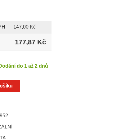
PH
147,00 Kč
177,87 Kč
H
Dodání do 1 až 2 dnů
952
ZÁLNÍ
TA