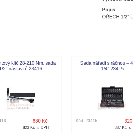
Popis:
OŘECH 1/2"
Označení:
SE
ový klíč 28-210 Nm, sada
Sada nářadí s ráčnou – 4
1/2" nástavců 23416
1/4" 23415
416
Kód:
23415
680 Kč
320
823 Kč s DPH
387 Kč s