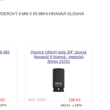
 ÚDEROVÝ 9 MM X 85 MM 6-HRANNÁ DLOUHÁ
-9458509
6 dílů
Hlavice (ořech) gola 3/4" rázová
(kovaná) 6 hranná - metrická
30mm 23251
Kód:
23251
 Kč
198 Kč
 DPH
240 Kč s DPH