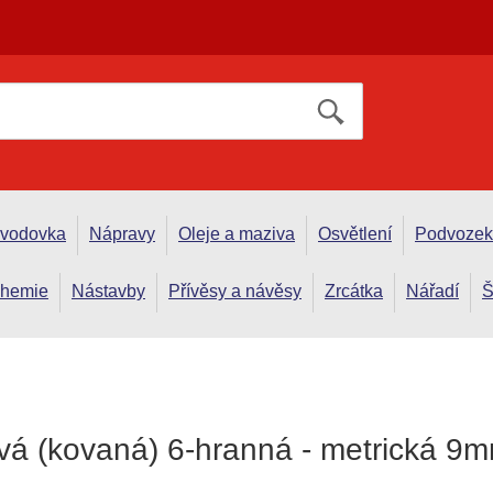
evodovka
Nápravy
Oleje a maziva
Osvětlení
Podvozek
hemie
Nástavby
Přívěsy a návěsy
Zrcátka
Nářadí
Š
zová (kovaná) 6-hranná - metrická