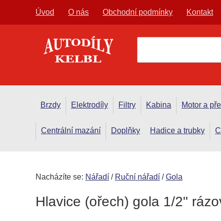
Úvod
O nás
Obchodní podmínky
Kontakt
Brzdy
Elektrodíly
Filtry
Kabina
Motor a př
Centrální mazání
Doplňky
Hadice a trubky
C
Nacházíte se:
Nářadí
/
Ruční nářadí
/
Gola
Hlavice (ořech) gola 1/2" rá