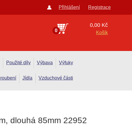
Přihlášení
Registrace
0,00 Kč
0
Košík
Použité díly
Výbava
Výfuky
roubení
Jídla
Vzduchové části
 9mm, dlouhá 85mm 22952