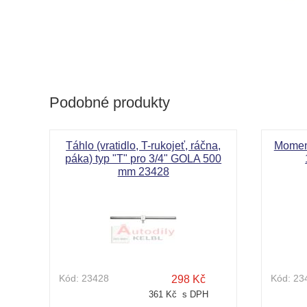
Podobné produkty
Táhlo (vratidlo, T-rukojeť, ráčna,
Moment
páka) typ "T" pro 3/4" GOLA 500
mm 23428
Kód:
23428
Kód:
23
298 Kč
361 Kč s DPH