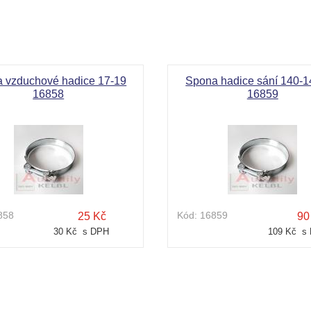
Označení:
Had
 vzduchové hadice 17-19
Spona hadice sání 140
16858
16859
858
Kód:
16859
25 Kč
90
30 Kč s DPH
109 Kč s