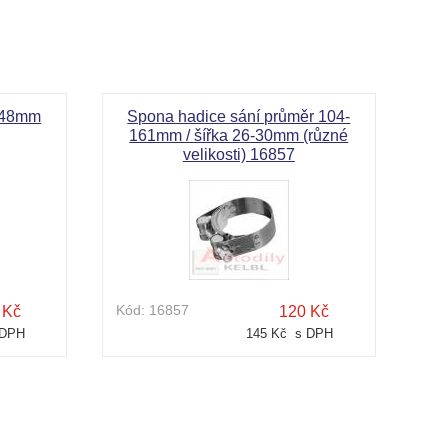
icové šnekové šroubovací spony jsou určeny pro rychlé a jedn
-148mm
Spona hadice sání průměr 104-
161mm / šířka 26-30mm (různé
velikosti) 16857
Kód:
16857
 Kč
120 Kč
 DPH
145 Kč s DPH