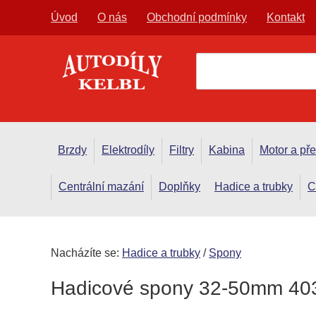
Úvod
O nás
Obchodní podmínky
Kontakt
Brzdy
Elektrodíly
Filtry
Kabina
Motor a př
Centrální mazání
Doplňky
Hadice a trubky
C
Nacházíte se:
Hadice a trubky
/
Spony
Hadicové spony 32-50mm 40