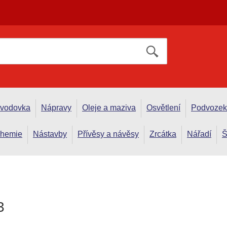
evodovka
Nápravy
Oleje a maziva
Osvětlení
Podvozek
hemie
Nástavby
Přívěsy a návěsy
Zrcátka
Nářadí
Š
3