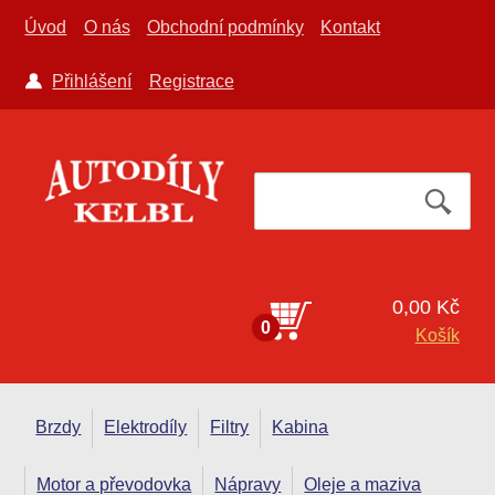
Úvod
O nás
Obchodní podmínky
Kontakt
Přihlášení
Registrace
0,00 Kč
0
Košík
Brzdy
Elektrodíly
Filtry
Kabina
Motor a převodovka
Nápravy
Oleje a maziva