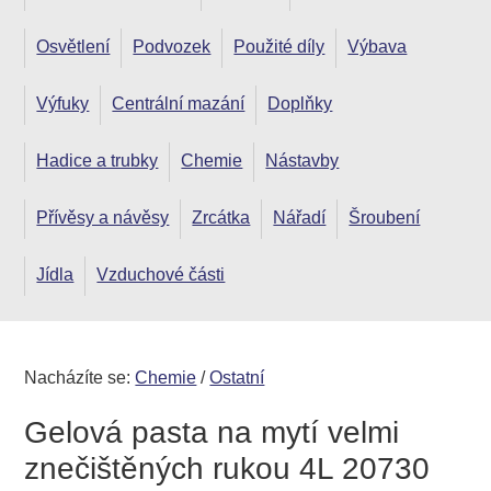
Osvětlení
Podvozek
Použité díly
Výbava
Výfuky
Centrální mazání
Doplňky
Hadice a trubky
Chemie
Nástavby
Přívěsy a návěsy
Zrcátka
Nářadí
Šroubení
Jídla
Vzduchové části
Nacházíte se:
Chemie
/
Ostatní
Gelová pasta na mytí velmi
znečištěných rukou 4L 20730