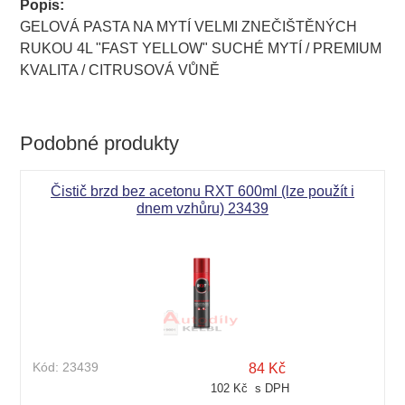
Popis:
GELOVÁ PASTA NA MYTÍ VELMI ZNEČIŠTĚNÝCH
RUKOU 4L "FAST YELLOW" SUCHÉ MYTÍ / PREMIUM
KVALITA / CITRUSOVÁ VŮNĚ
Označení:
36-1319
Podobné produkty
Čistič brzd bez acetonu RXT 600ml (lze použít i
dnem vzhůru) 23439
Kód:
23439
84 Kč
102 Kč s DPH