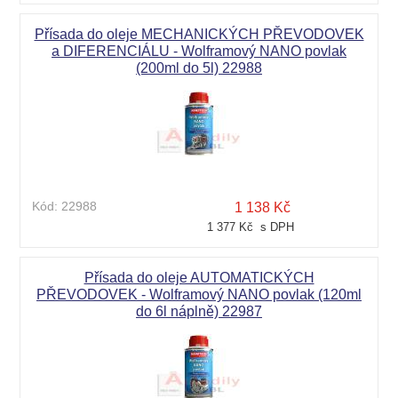
Přísada do oleje MECHANICKÝCH PŘEVODOVEK
a DIFERENCIÁLU - Wolframový NANO povlak
(200ml do 5l) 22988
Kód:
22988
1 138 Kč
1 377 Kč s DPH
Přísada do oleje AUTOMATICKÝCH
PŘEVODOVEK - Wolframový NANO povlak (120ml
do 6l náplně) 22987